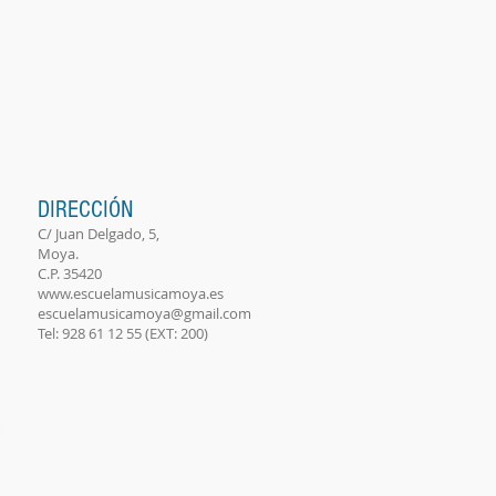
DIRECCIÓN
C/ Juan Delgado, 5,
Moya.
C.P. 35420
www.escuelamusicamoya.es
escuelamusicamoya@gmail.com
Tel: 928 61 12 55 (EXT: 200)